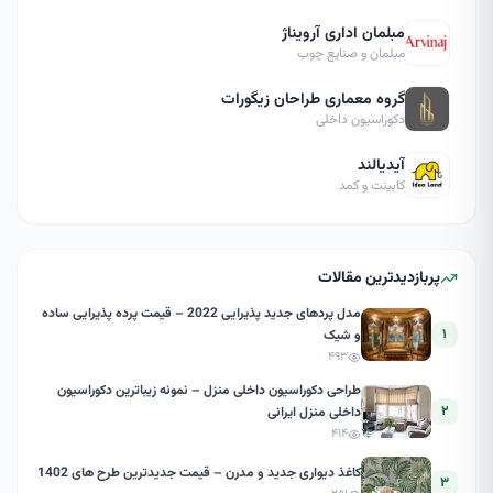
مبلمان اداری آرویناژ
مبلمان و صنایع چوب
گروه معماری طراحان زیگورات
دکوراسیون داخلی
آیدیالند
کابینت و کمد
پربازدیدترین مقالات
مدل پردهای جدید پذیرایی 2022 – قیمت پرده پذیرایی ساده
۱
و شیک
۴۹۳
طراحی دکوراسیون داخلی منزل – نمونه زیباترین دکوراسیون
۲
داخلی منزل ایرانی
۴۱۴
کاغذ دیواری جدید و مدرن – قیمت جدیدترین طرح های 1402
۳