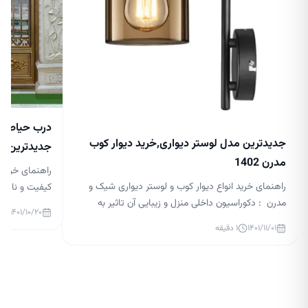
درب حیاط جد
جدیدترین مدل لوستر دیواری,خرید دیوار کوب
جدیدترین مدل 
مدرن 1402
راهنمای خرید 
راهنمای خرید انواع دیوار کوب و لوستر دیواری شیک و
کیفیت و نازلتر
مدرن : دکوراسیون داخلی منزل و زیبایی آن تاثیر به
درب حیاط لاکچر
۱۴۰۱/۱۰/۲۰
سزایی در آرامش افراد آن دارد. نورپردازی در دکوراسیون
گذار بر زیبایی
۱۴۰۱/۱۱/۰۱
۱
دقیقه
داخلی بسیار مهم است و می تواند زیبایی منزل شما را
ساختمان و قس
چند برابر کند. در حال حاضر، لوسترها یکی از ابزارهای
بالایی داشته ب
اصلی نورپردازی هستند و طراحان […]