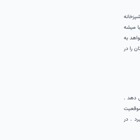
پزخانه
با میشه
اهد به
 را در
 دهد .
موقعیت
رد . در