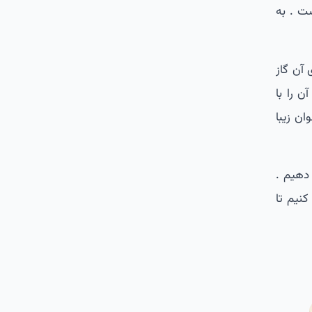
ست . به
 آن گاز
 را با
ن زیبا
 دهیم .
نیم تا