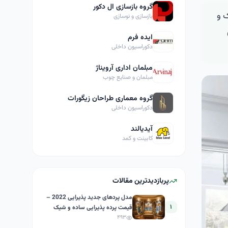
گروه بازسازی ال دکور
شپزخانه مدرن و لاکچری 2021 متحرک و
بازسازی و نوسازی
ایده فرم
دکوراسیون داخلی
مبلمان اداری آرویناژ
مبلمان و صنایع چوب
گروه معماری طراحان زیگورات
دکوراسیون داخلی
آیدیالند
کابینت و کمد
پربازدیدترین مقالات
مدل پردهای جدید پذیرایی 2022 –
۱
قیمت پرده پذیرایی ساده و شیک
۴۹۳