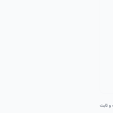
زیره آشپزخانه مدرن و لاکچری 2021 متحرک و ثابت