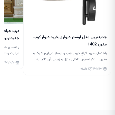
درب حیاط جد
جدیدترین مدل لوستر دیواری,خرید دیوار کوب
جدیدترین مدل 
مدرن 1402
راهنمای خرید 
راهنمای خرید انواع دیوار کوب و لوستر دیواری شیک و
کیفیت و نازلتر
مدرن : دکوراسیون داخلی منزل و زیبایی آن تاثیر به
درب حیاط لاکچر
۱۴۰۱/۱۰/۲۰
سزایی در آرامش افراد آن دارد. نورپردازی در دکوراسیون
گذار بر زیبایی
۱۴۰۱/۱۱/۰۱
۱
دقیقه
داخلی بسیار مهم است و می تواند زیبایی منزل شما را
ساختمان و قس
چند برابر کند. در حال حاضر، لوسترها یکی از ابزارهای
بالایی داشته ب
اصلی نورپردازی هستند و طراحان […]