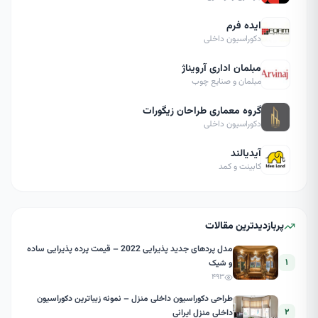
ایده فرم
دکوراسیون داخلی
مبلمان اداری آرویناژ
مبلمان و صنایع چوب
گروه معماری طراحان زیگورات
دکوراسیون داخلی
آیدیالند
کابینت و کمد
پربازدیدترین مقالات
مدل پردهای جدید پذیرایی 2022 – قیمت پرده پذیرایی ساده
۱
و شیک
۴۹۳
طراحی دکوراسیون داخلی منزل – نمونه زیباترین دکوراسیون
۲
داخلی منزل ایرانی