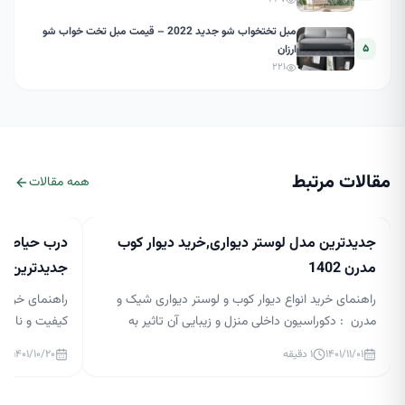
مبل تختخواب شو جدید 2022 – قیمت مبل تخت خواب شو
۵
ارزان
۲۲۱
مقالات مرتبط
همه مقالات
جدیدترین مدل لوستر دیواری,خرید دیوار کوب
درب حیاط جد
مدرن 1402
جدیدترین مدل 
راهنمای خرید انواع دیوار کوب و لوستر دیواری شیک و
راهنمای خرید 
مدرن : دکوراسیون داخلی منزل و زیبایی آن تاثیر به
کیفیت و نازلتر
سزایی در آرامش افراد آن دارد. نورپردازی در دکوراسیون
درب حیاط لاکچر
۱۴۰۱/۱۱/۰۱
۱
دقیقه
۱۴۰۱/۱۰/۲۰
داخلی بسیار مهم است و می تواند زیبایی منزل شما را
گذار بر زیبایی
چند برابر کند. در حال حاضر، لوسترها یکی از ابزارهای
ساختمان و قس