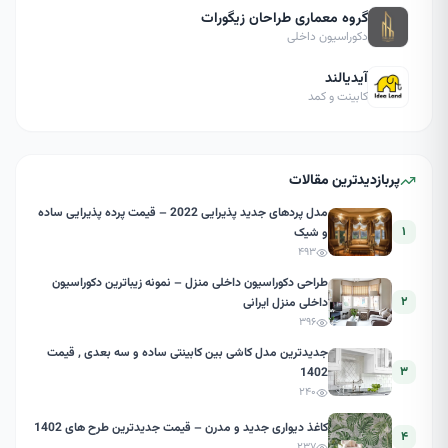
گروه معماری طراحان زیگورات
دکوراسیون داخلی
آیدیالند
کابینت و کمد
پربازدیدترین مقالات
مدل پردهای جدید پذیرایی 2022 – قیمت پرده پذیرایی ساده
۱
و شیک
۴۹۳
طراحی دکوراسیون داخلی منزل – نمونه زیباترین دکوراسیون
۲
داخلی منزل ایرانی
۳۹۶
جدیدترین مدل کاشی بین کابینتی ساده و سه بعدی , قیمت
۳
1402
۲۴۰
کاغذ دیواری جدید و مدرن – قیمت جدیدترین طرح های 1402
۴
۲۳۷