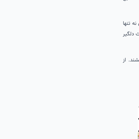
ه تنها
ث دلگیر
ند. از