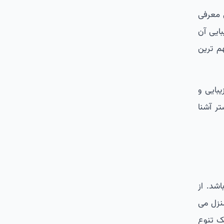
 معرفی
ایی آن
م ترین
بایی و
ر آشنا
شد. از
نزل می
یک تنوع