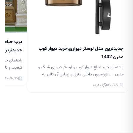
درب حیاط جد
جدیدترین مدل لوستر دیواری,خرید دیوار کوب
جدیدترین مدل 
مدرن 1402
راهنمای خرید 
راهنمای خرید انواع دیوار کوب و لوستر دیواری شیک و
کیفیت و نازلتر
مدرن : دکوراسیون داخلی منزل و زیبایی آن تاثیر به
درب حیاط لاکچر
۱۴۰۱/۱۰/۲۰
سزایی در آرامش افراد آن دارد. نورپردازی در دکوراسیون
گذار بر زیبایی
۱۴۰۱/۱۱/۰۱
۱
دقیقه
داخلی بسیار مهم است و می تواند زیبایی منزل شما را
ساختمان و قس
چند برابر کند. در حال حاضر، لوسترها یکی از ابزارهای
بالایی داشته ب
اصلی نورپردازی هستند و طراحان […]