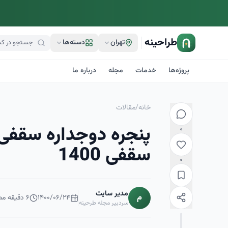
طراحینه
تهران
دسته‌ها
پروژه‌ها
خدمات
مجله
درباره ما
خانه
/
مقالات
پنجره دوجداره سقفی
۰
سقفی 1400
۰
مدیر سایت
م
۱۴۰۰/۰۶/۲۴
۶
دقیقه مط
سردبیر مجله طرحینه