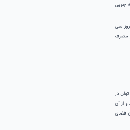
ه جویی
وز نمی
ر مصرف
توان در
و از آن
دن فضای