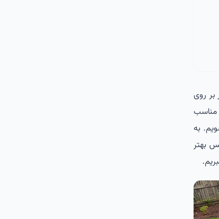
 بر روی
 مناسب
یم. به
س بهتر
ریم.