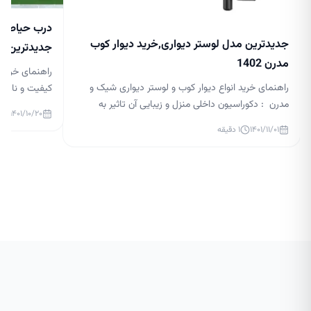
درب حیاط جد
جدیدترین مدل لوستر دیواری,خرید دیوار کوب
جدیدترین مدل 
مدرن 1402
راهنمای خرید 
راهنمای خرید انواع دیوار کوب و لوستر دیواری شیک و
کیفیت و نازلتر
مدرن : دکوراسیون داخلی منزل و زیبایی آن تاثیر به
درب حیاط لاکچر
۱۴۰۱/۱۰/۲۰
سزایی در آرامش افراد آن دارد. نورپردازی در دکوراسیون
گذار بر زیبایی
۱۴۰۱/۱۱/۰۱
۱
دقیقه
داخلی بسیار مهم است و می تواند زیبایی منزل شما را
ساختمان و قس
چند برابر کند. در حال حاضر، لوسترها یکی از ابزارهای
بالایی داشته ب
اصلی نورپردازی هستند و طراحان […]