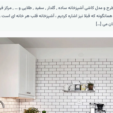
د 2021 – جدیدترین طرح و مدل کاشی آشپزخانه ساده , گلدار , سفید , طلایی و … , مرکز
همانگونه که قبلا نیز اشاره کردیم ، آشپزخانه قلب هر خانه ای است و
ان می […]