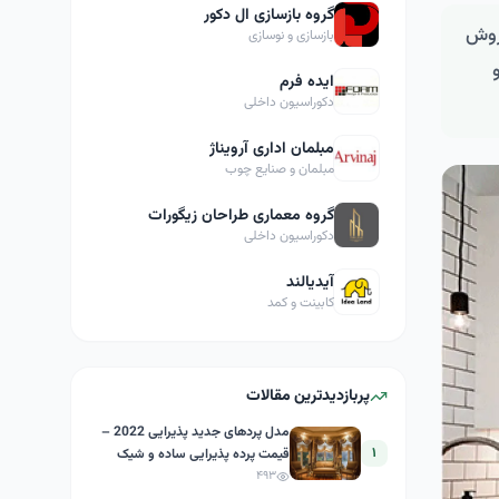
گروه بازسازی ال دکور
 فروش
بازسازی و نوسازی
ایده فرم
دکوراسیون داخلی
مبلمان اداری آرویناژ
مبلمان و صنایع چوب
گروه معماری طراحان زیگورات
دکوراسیون داخلی
آیدیالند
کابینت و کمد
پربازدیدترین مقالات
مدل پردهای جدید پذیرایی 2022 –
۱
قیمت پرده پذیرایی ساده و شیک
۴۹۳