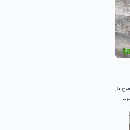
رح دار
ود.