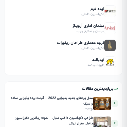
ایده فرم
دکوراسیون داخلی
مبلمان اداری آرویناژ
مبلمان و صنایع چوب
گروه معماری طراحان زیگورات
دکوراسیون داخلی
آیدیالند
کابینت و کمد
پربازدیدترین مقالات
مدل پردهای جدید پذیرایی 2022 – قیمت پرده پذیرایی ساده
۱
و شیک
۴۹۳
طراحی دکوراسیون داخلی منزل – نمونه زیباترین دکوراسیون
۲
داخلی منزل ایرانی