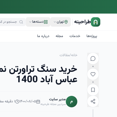
طراحینه
تهران
دسته‌ها
پروژه‌ها
خدمات
مجله
درباره ما
خانه
/
مقالات
خرید سنگ تراورتن نم
۰
عباس آباد 1400
۰
مدیر سایت
م
۱۴۰۰/۰۸/۰۵
۱
دقیقه مطا
سردبیر مجله طرحینه