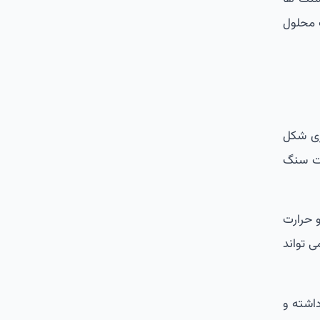
ت محلول
 نواری شکل
عت سنگ
و حرارت
ی تواند
داشته و