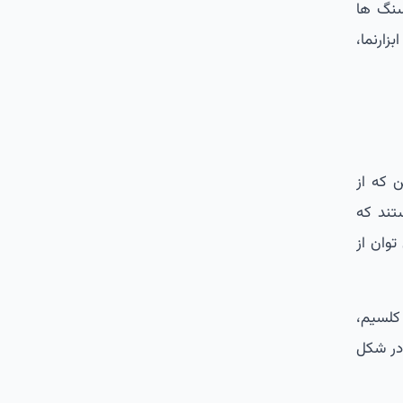
سنگ ها
زارنما،
 که از
تند که
توان از
کلسیم،
 در شکل